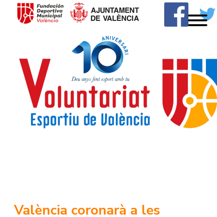
MENU
Skip
to
content
Voluntariat Esportiu
València coronarà a les