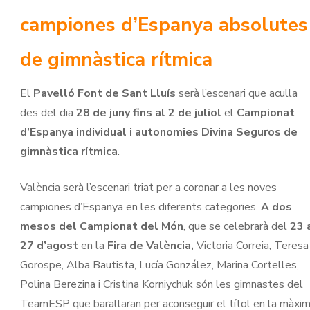
campiones d’Espanya absolutes
de gimnàstica rítmica
El
Pavelló Font de Sant Lluís
serà l’escenari que aculla
des del dia
28 de juny fins al 2 de juliol
el
Campionat
d’Espanya individual i autonomies Divina Seguros de
gimnàstica rítmica
.
València serà l’escenari triat per a coronar a les noves
campiones d’Espanya en les diferents categories.
A dos
mesos del Campionat del Món
, que se celebrarà del
23 
27 d’agost
en la
Fira de València,
Victoria Correia, Teresa
Gorospe, Alba Bautista, Lucía González, Marina Cortelles,
Polina Berezina i Cristina Korniychuk són les gimnastes del
TeamESP que barallaran per aconseguir el títol en la màxi