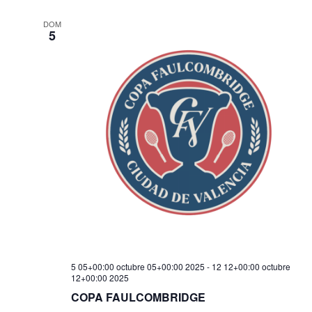
c
r
ó
DOM
f
5
n
i
e
d
c
ó
h
e
a
n
v
.
d
i
s
e
t
v
a
i
s
5 05+00:00 octubre 05+00:00 2025
-
12 12+00:00 octubre
12+00:00 2025
s
d
COPA FAULCOMBRIDGE