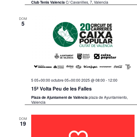
e
t
Club Tenis Valencia
C/ Cavanilles, 7, Valencia
E
a
DOM
v
5
s
e
n
t
o
5 05+00:00 octubre 05+00:00 2025 @ 08:00
-
12:00
15ª Volta Peu de les Falles
Plaza de Ajuntament de València
plaza de Ayuntamiento,
Valencia
DOM
19