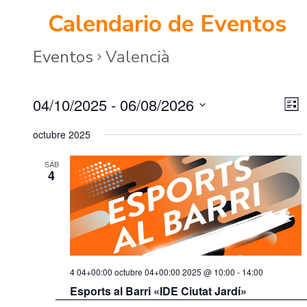
Calendario de Eventos
Eventos
Valencià
04/10/2025
 - 
06/08/2026
N
N
L
S
i
a
octubre 2025
a
s
e
t
v
l
SÁB
a
4
v
e
e
c
e
g
c
a
i
g
o
c
4 04+00:00 octubre 04+00:00 2025 @ 10:00
-
14:00
a
n
Esports al Barri «IDE Ciutat Jardí»
i
a