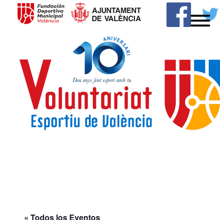
MENU
Skip
to
content
Voluntariado
Deportivo
« Todos los Eventos