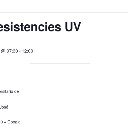
esistencies UV
 @ 07:30
-
12:00
sitario de
 José
80
+ Google