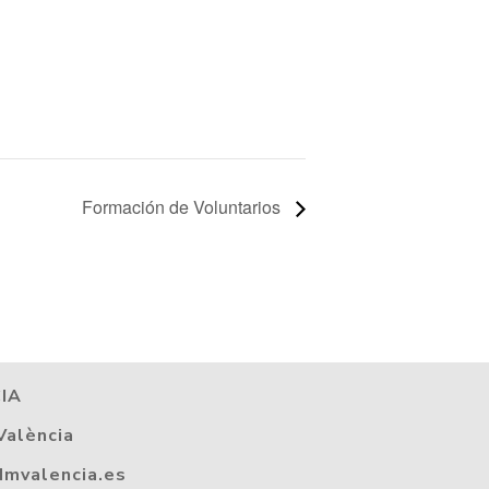
Formación de Voluntarios
IA
València
dmvalencia.es