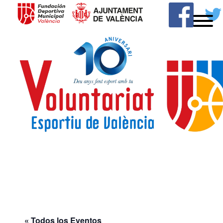
MENU
Skip
to
content
Voluntariado
Deportivo
« Todos los Eventos