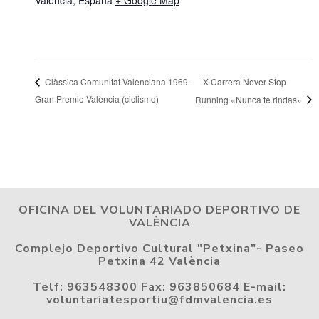
Valencia
,
España
+ Google Map
X Carrera Never Stop
Clàssica Comunitat Valenciana 1969-
Gran Premio València (ciclismo)
Running «Nunca te rindas»
OFICINA DEL VOLUNTARIADO DEPORTIVO DE
VALÈNCIA
Complejo Deportivo Cultural "Petxina"- Paseo
Petxina 42 València
Telf: 963548300 Fax: 963850684 E-mail:
voluntariatesportiu@fdmvalencia.es