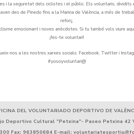
 la seguretat dels ciclistes i el públic. Els voluntaris, dividits 
naven des de Pinedo fins a la Marina de València, a més de treba
reforç.
clisme emocionant i noves anècdotes. Si tu també vols viure aqu
¡fes-te voluntari!
eix-nos a les nostres xarxes socials: Facebook, Twitter i Insta
#yosoyvoluntari@
FICINA DEL VOLUNTARIADO DEPORTIVO DE VALÈNC
o Deportivo Cultural "Petxina"- Paseo Petxina 42 
300 Fax: 963850684 E-mail: voluntariatesportiu@f