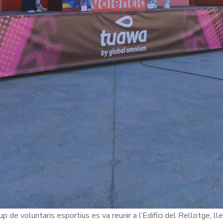
up de voluntaris esportius es va reunir a l’Edifici del Rellotge, l