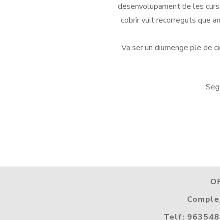
desenvolupament de les curses i
cobrir vuit recorreguts que a
Va ser un diumenge ple de ci
Segu
O
Complej
Telf: 963548