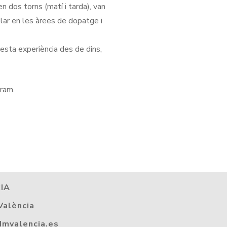
en dos torns (matí i tarda), van
llar en les àrees de dopatge i
esta experiència des de dins,
gram.
IA
València
dmvalencia.es