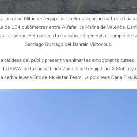
ià Jonathan Milán de l’equip Lidl-Trek es va adjudicar la victòria a
pla de 104 quilòmetres entre Alfafar i la Marina de València. L’ar
tar al públic. Pel que fa a la classificació general, el campió de
Santiago Buitrago del Bahrain Victorious.
 la calidesa del públic present va animar les emocionants curses
P TUAWA, on la suïssa Linda Zanetti de l’equip Uno-X Mobility e
la serbia Jelena Éric de Movistar Team i la polonesa Daria Pik